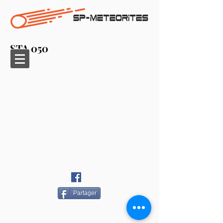
STA 050
Partager
©
2019-2024
SP-METEORITES - Par BW&P
Brian
BARRET