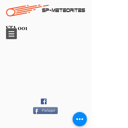
STA 001
Partager
©
2019-2024
SP-METEORITES - Par BW&P
Brian
BARRET